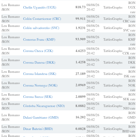
RON
Leu Rumano
08/08/26
818.73
Chelín Ugandés (UGX)
Tables
Graphs
UGX
/RON
20:42
rate
Leu Rumano
08/08/26
RON
Colón Costarricense (CRC)
99.911
Tables
Graphs
/RON
20:42
CRC rate
Leu Rumano
08/08/26
RON
Colón salvadoreño (SVC)
1.9231
Tables
Graphs
/RON
20:42
SVC rate
RON
Leu Rumano
08/08/26
93.909
Comoras Franc (KMF)
Tables
Graphs
KMF
/RON
20:42
rate
Leu Rumano
08/08/26
RON
Corona Checa (CZK)
4.6253
Tables
Graphs
/RON
20:42
CZK rate
RON
Leu Rumano
08/08/26
1.4258
Corona Danesa (DKK)
Tables
Graphs
DKK
/RON
20:42
rate
Leu Rumano
08/08/26
RON
Corona Islandesa (ISK)
27.189
Tables
Graphs
/RON
20:42
ISK rate
RON
Leu Rumano
08/08/26
2.0969
Corona Noruega (NOK)
Tables
Graphs
NOK
/RON
20:42
rate
Leu Rumano
08/08/26
RON
Corona Sueca (SEK)
2.0899
Tables
Graphs
/RON
20:42
SEK rate
Leu Rumano
08/08/26
RON
Córdoba Nicaraguense (NIO)
8.0882
Tables
Graphs
/RON
20:42
NIO rate
RON
Leu Rumano
08/08/26
16.202
Dalasi Gambiano (GMD)
Tables
Graphs
GMD
/RON
20:42
rate
Leu Rumano
08/08/26
RON
Dinar Bahriní (BHD)
0.0828
Tables
Graphs
/RON
20:42
BHD rate
Leu Rumano
08/08/26
RON