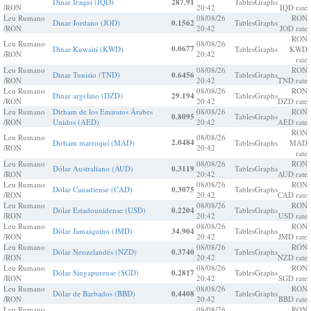
Dinar Iraquí (IQD)
287.91
Tables
Graphs
/RON
20:42
IQD rate
Leu Rumano
08/08/26
RON
Dinar Jordano (JOD)
0.1562
Tables
Graphs
/RON
20:42
JOD rate
RON
Leu Rumano
08/08/26
0.0677
Dinar Kuwaití (KWD)
Tables
Graphs
KWD
/RON
20:42
rate
Leu Rumano
08/08/26
RON
Dinar Tunisio (TND)
0.6456
Tables
Graphs
/RON
20:42
TND rate
Leu Rumano
08/08/26
RON
Dinar argelino (DZD)
29.194
Tables
Graphs
/RON
20:42
DZD rate
Leu Rumano
Dirham de los Emiratos Árabes
08/08/26
RON
0.8095
Tables
Graphs
/RON
Unidos (AED)
20:42
AED rate
RON
Leu Rumano
08/08/26
2.0484
Dirham marroquí (MAD)
Tables
Graphs
MAD
/RON
20:42
rate
Leu Rumano
08/08/26
RON
Dólar Australiano (AUD)
0.3119
Tables
Graphs
/RON
20:42
AUD rate
Leu Rumano
08/08/26
RON
Dólar Canadiense (CAD)
0.3075
Tables
Graphs
/RON
20:42
CAD rate
Leu Rumano
08/08/26
RON
Dólar Estadounidense (USD)
0.2204
Tables
Graphs
/RON
20:42
USD rate
Leu Rumano
08/08/26
RON
Dólar Jamaiquino (JMD)
34.904
Tables
Graphs
/RON
20:42
JMD rate
Leu Rumano
08/08/26
RON
Dólar Neozelandés (NZD)
0.3740
Tables
Graphs
/RON
20:42
NZD rate
Leu Rumano
08/08/26
RON
Dólar Singapurense (SGD)
0.2817
Tables
Graphs
/RON
20:42
SGD rate
Leu Rumano
08/08/26
RON
Dólar de Barbados (BBD)
0.4408
Tables
Graphs
/RON
20:42
BBD rate
Leu Rumano
08/08/26
RON