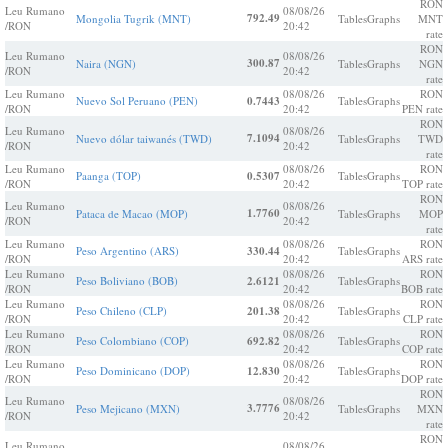
RON
Leu Rumano
08/08/26
792.49
Mongolia Tugrik (MNT)
Tables
Graphs
MNT
/RON
20:42
rate
RON
Leu Rumano
08/08/26
300.87
Naira (NGN)
Tables
Graphs
NGN
/RON
20:42
rate
Leu Rumano
08/08/26
RON
Nuevo Sol Peruano (PEN)
0.7443
Tables
Graphs
/RON
20:42
PEN rate
RON
Leu Rumano
08/08/26
7.1094
Nuevo dólar taiwanés (TWD)
Tables
Graphs
TWD
/RON
20:42
rate
Leu Rumano
08/08/26
RON
Paanga (TOP)
0.5307
Tables
Graphs
/RON
20:42
TOP rate
RON
Leu Rumano
08/08/26
1.7760
Pataca de Macao (MOP)
Tables
Graphs
MOP
/RON
20:42
rate
Leu Rumano
08/08/26
RON
Peso Argentino (ARS)
330.44
Tables
Graphs
/RON
20:42
ARS rate
Leu Rumano
08/08/26
RON
Peso Boliviano (BOB)
2.6121
Tables
Graphs
/RON
20:42
BOB rate
Leu Rumano
08/08/26
RON
Peso Chileno (CLP)
201.38
Tables
Graphs
/RON
20:42
CLP rate
Leu Rumano
08/08/26
RON
Peso Colombiano (COP)
692.82
Tables
Graphs
/RON
20:42
COP rate
Leu Rumano
08/08/26
RON
Peso Dominicano (DOP)
12.830
Tables
Graphs
/RON
20:42
DOP rate
RON
Leu Rumano
08/08/26
3.7776
Peso Mejicano (MXN)
Tables
Graphs
MXN
/RON
20:42
rate
RON
Leu Rumano
08/08/26