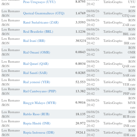
8.8795
Peso Uruguayo (UYU)
Tables
Graphs
UYU
/RON
20:42
rate
Leu Rumano
08/08/26
RON
Quetzal Guatemalteco (GTQ)
1.6769
Tables
Graphs
/RON
20:42
GTQ rate
Leu Rumano
08/08/26
RON
Rand Sudafricano (ZAR)
3.5593
Tables
Graphs
/RON
20:42
ZAR rate
Leu Rumano
08/08/26
RON
Real Brasileño (BRL)
1.1236
Tables
Graphs
/RON
20:42
BRL rate
Leu Rumano
08/08/26
RON
Rial Iraní (IRR)
303231
Tables
Graphs
/RON
20:42
IRR rate
RON
Leu Rumano
08/08/26
0.0843
Rial Omaní (OMR)
Tables
Graphs
OMR
/RON
20:42
rate
Leu Rumano
08/08/26
RON
Rial Qatarí (QAR)
0.8034
Tables
Graphs
/RON
20:42
QAR rate
Leu Rumano
08/08/26
RON
Rial Saudí (SAR)
0.8285
Tables
Graphs
/RON
20:42
SAR rate
Leu Rumano
08/08/26
RON
Rial yemení (YER)
52.553
Tables
Graphs
/RON
20:42
YER rate
Leu Rumano
08/08/26
RON
Riel Camboyano (PHP)
13.382
Tables
Graphs
/RON
20:42
PHP rate
RON
Leu Rumano
08/08/26
0.9016
Ringgit Malayo (MYR)
Tables
Graphs
MYR
/RON
20:42
rate
Leu Rumano
08/08/26
RON
Rublo Ruso (RUB)
18.135
Tables
Graphs
/RON
20:42
RUB rate
Leu Rumano
08/08/26
RON
Rupia Hindú (INR)
20.972
Tables
Graphs
/RON
20:42
INR rate
Leu Rumano
08/08/26
RON
Rupia Indonesa (IDR)
3924.1
Tables
Graphs
/RON
20:42
IDR rate