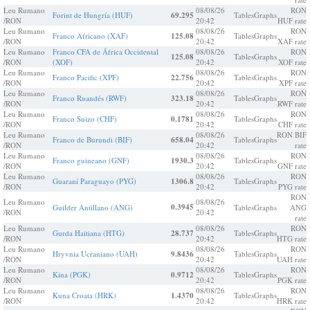
Leu Rumano
08/08/26
RON
Forint de Hungría (HUF)
69.295
Tables
Graphs
/RON
20:42
HUF rate
Leu Rumano
08/08/26
RON
Franco Africano (XAF)
125.08
Tables
Graphs
/RON
20:42
XAF rate
Leu Rumano
Franco CFA de África Occidental
08/08/26
RON
125.08
Tables
Graphs
/RON
(XOF)
20:42
XOF rate
Leu Rumano
08/08/26
RON
Franco Pacific (XPF)
22.756
Tables
Graphs
/RON
20:42
XPF rate
Leu Rumano
08/08/26
RON
Franco Ruandés (RWF)
323.18
Tables
Graphs
/RON
20:42
RWF rate
Leu Rumano
08/08/26
RON
Franco Suizo (CHF)
0.1781
Tables
Graphs
/RON
20:42
CHF rate
Leu Rumano
08/08/26
RON BIF
Franco de Burundi (BIF)
658.04
Tables
Graphs
/RON
20:42
rate
Leu Rumano
08/08/26
RON
Franco guineano (GNF)
1930.3
Tables
Graphs
/RON
20:42
GNF rate
Leu Rumano
08/08/26
RON
Guaraní Paraguayo (PYG)
1306.8
Tables
Graphs
/RON
20:42
PYG rate
RON
Leu Rumano
08/08/26
0.3945
Guilder Antillano (ANG)
Tables
Graphs
ANG
/RON
20:42
rate
Leu Rumano
08/08/26
RON
Gurda Haitiana (HTG)
28.737
Tables
Graphs
/RON
20:42
HTG rate
Leu Rumano
08/08/26
RON
Hryvnia Ucraniano (UAH)
9.8436
Tables
Graphs
/RON
20:42
UAH rate
Leu Rumano
08/08/26
RON
Kina (PGK)
0.9712
Tables
Graphs
/RON
20:42
PGK rate
Leu Rumano
08/08/26
RON
Kuna Croata (HRK)
1.4370
Tables
Graphs
/RON
20:42
HRK rate