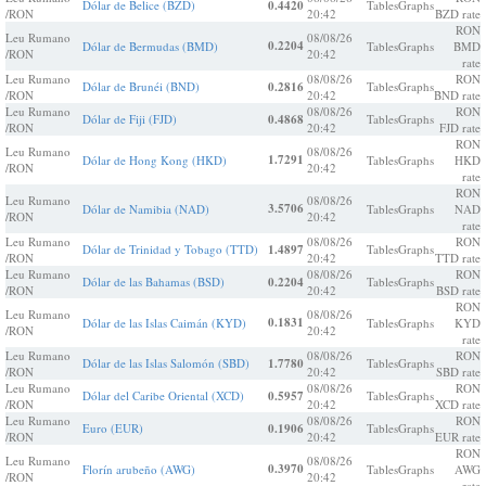
Dólar de Belice (BZD)
0.4420
Tables
Graphs
/RON
20:42
BZD rate
RON
Leu Rumano
08/08/26
0.2204
Dólar de Bermudas (BMD)
Tables
Graphs
BMD
/RON
20:42
rate
Leu Rumano
08/08/26
RON
Dólar de Brunéi (BND)
0.2816
Tables
Graphs
/RON
20:42
BND rate
Leu Rumano
08/08/26
RON
Dólar de Fiji (FJD)
0.4868
Tables
Graphs
/RON
20:42
FJD rate
RON
Leu Rumano
08/08/26
1.7291
Dólar de Hong Kong (HKD)
Tables
Graphs
HKD
/RON
20:42
rate
RON
Leu Rumano
08/08/26
3.5706
Dólar de Namibia (NAD)
Tables
Graphs
NAD
/RON
20:42
rate
Leu Rumano
08/08/26
RON
Dólar de Trinidad y Tobago (TTD)
1.4897
Tables
Graphs
/RON
20:42
TTD rate
Leu Rumano
08/08/26
RON
Dólar de las Bahamas (BSD)
0.2204
Tables
Graphs
/RON
20:42
BSD rate
RON
Leu Rumano
08/08/26
0.1831
Dólar de las Islas Caimán (KYD)
Tables
Graphs
KYD
/RON
20:42
rate
Leu Rumano
08/08/26
RON
Dólar de las Islas Salomón (SBD)
1.7780
Tables
Graphs
/RON
20:42
SBD rate
Leu Rumano
08/08/26
RON
Dólar del Caribe Oriental (XCD)
0.5957
Tables
Graphs
/RON
20:42
XCD rate
Leu Rumano
08/08/26
RON
Euro (EUR)
0.1906
Tables
Graphs
/RON
20:42
EUR rate
RON
Leu Rumano
08/08/26
0.3970
Florín arubeño (AWG)
Tables
Graphs
AWG
/RON
20:42
rate