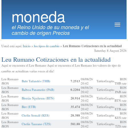
moneda
el Reino Unido de su moneda y el
cambio de origen Precios
Leu Rumano Cotizaciones en la actualidad
Usted está aquí:
Inicio
»
los tipos de cambio
»
Saturday 8 August 2026
Leu Rumano Cotizaciones en la actualidad
Aquí se encuentra el Leu Rumano Aquí se encuentra el Leu Rumano los valores de tipo de
cambio se actualizan varias veces al día!
Leu Rumano
08/08/26
RON
Baht Tailandés (THB)
7.2513
Tables
Graphs
/RON
20:42
THB rate
Leu Rumano
08/08/26
RON
Balboa Panameño (PAB)
0.2204
Tables
Graphs
/RON
20:42
PAB rate
Leu Rumano
08/08/26
RON
Bhután Ngultrum (BTN)
20.914
Tables
Graphs
/RON
20:42
BTN rate
Leu Rumano
08/08/26
RON
Birr (ETB)
35.474
Tables
Graphs
/RON
20:42
ETB rate
Leu Rumano
08/08/26
RON
Chelín Somalí (KES)
28.388
Tables
Graphs
/RON
20:42
KES rate
Leu Rumano
08/08/26
RON
Chelín Tanzano (TZS)
581.88
Tables
Graphs
/RON
20:42
TZS rate