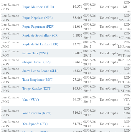
RON
Leu Rumano
08/08/26
10.376
Rupia Mauricia (MUR)
Tables
Graphs
MUR
/RON
20:42
rate
Leu Rumano
08/08/26
RON
Rupia Nepalesa (NPR)
33.463
Tables
Graphs
/RON
20:42
NPR rate
Leu Rumano
08/08/26
RON
Rupia Paquistaní (PKR)
61.018
Tables
Graphs
/RON
20:42
PKR rate
Leu Rumano
08/08/26
RON
Rupia de Seychelles (SCR)
3.1852
Tables
Graphs
/RON
20:42
SCR rate
Leu Rumano
08/08/26
RON
Rupia de Sri Lanka (LKR)
73.720
Tables
Graphs
/RON
20:42
LKR rate
Leu Rumano
08/08/26
RON
Samoa Tala (WST)
0.6076
Tables
Graphs
/RON
20:42
WST rate
Leu Rumano
08/08/26
RON ILS
Shequel Israelí (ILS)
0.6612
Tables
Graphs
/RON
20:42
rate
Leu Rumano
08/08/26
RON
Sierra Leona Leona (SLL)
4622.5
Tables
Graphs
/RON
20:42
SLL rate
Leu Rumano
08/08/26
RON
Taka Bangladés (BDT)
27.206
Tables
Graphs
/RON
20:42
BDT rate
Leu Rumano
08/08/26
RON
Tenge Kazako (KZT)
103.00
Tables
Graphs
/RON
20:42
KZT rate
RON
Leu Rumano
08/08/26
26.290
Vatu (VUV)
Tables
Graphs
VUV
/RON
20:42
rate
RON
Leu Rumano
08/08/26
310.36
Won Coreano (KRW)
Tables
Graphs
KRW
/RON
20:42
rate
Leu Rumano
08/08/26
RON
Yen Japonés (JPY)
34.787
Tables
Graphs
/RON
20:42
JPY rate
Leu Rumano
08/08/26
RON