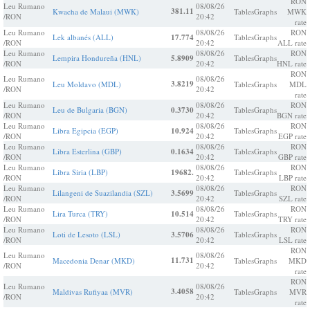
RON
Leu Rumano
08/08/26
381.11
Kwacha de Malaui (MWK)
Tables
Graphs
MWK
/RON
20:42
rate
Leu Rumano
08/08/26
RON
Lek albanés (ALL)
17.774
Tables
Graphs
/RON
20:42
ALL rate
Leu Rumano
08/08/26
RON
Lempira Hondureña (HNL)
5.8909
Tables
Graphs
/RON
20:42
HNL rate
RON
Leu Rumano
08/08/26
3.8219
Leu Moldavo (MDL)
Tables
Graphs
MDL
/RON
20:42
rate
Leu Rumano
08/08/26
RON
Leu de Bulgaria (BGN)
0.3730
Tables
Graphs
/RON
20:42
BGN rate
Leu Rumano
08/08/26
RON
Libra Egipcia (EGP)
10.924
Tables
Graphs
/RON
20:42
EGP rate
Leu Rumano
08/08/26
RON
Libra Esterlina (GBP)
0.1634
Tables
Graphs
/RON
20:42
GBP rate
Leu Rumano
08/08/26
RON
Libra Siria (LBP)
19682.
Tables
Graphs
/RON
20:42
LBP rate
Leu Rumano
08/08/26
RON
Lilangeni de Suazilandia (SZL)
3.5699
Tables
Graphs
/RON
20:42
SZL rate
Leu Rumano
08/08/26
RON
Lira Turca (TRY)
10.514
Tables
Graphs
/RON
20:42
TRY rate
Leu Rumano
08/08/26
RON
Loti de Lesoto (LSL)
3.5706
Tables
Graphs
/RON
20:42
LSL rate
RON
Leu Rumano
08/08/26
11.731
Macedonia Denar (MKD)
Tables
Graphs
MKD
/RON
20:42
rate
RON
Leu Rumano
08/08/26
3.4058
Maldivas Rufiyaa (MVR)
Tables
Graphs
MVR
/RON
20:42
rate